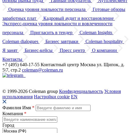
обзоры
рынка труда
Тайный покупатель
Аутплейсмент
Оценка уровня лояльности персонала
Готовые обзоры
заработных плат
Кадровый аудит
и восстановление
Экспресс-оценка уровня лояльности
и вовлеченности
персонала
Пригласить в тендер
Coleman Insights
Coleman dialogues
Бизнес завтраки
Coleman hospitality
Я занят
Бизнес-кейсы
Пресс центр
О компании
Контакты
+7 (495) 640-17-55
Контактный центр
Москва
ул. Щипок, д.
5\7, стр.2
coleman@coleman.ru
© 1999-2026 Coleman group
Конфиденциальность
Условия
использования
Настройки cookie
EN
Фамилия Имя
*
Компания
*
Город