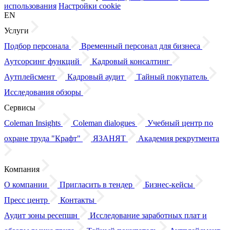
использования
Настройки cookie
EN
Услуги
Подбор персонала
Временный персонал для бизнеса
Аутсорсинг функций
Кадровый консалтинг
Аутплейсмент
Кадровый аудит
Тайный покупатель
Исследования обзоры
Сервисы
Coleman Insights
Coleman dialogues
Учебный центр по
охране труда "Крафт"
ЯЗАНЯТ
Академия рекрутмента
Компания
О компании
Пригласить в тендер
Бизнес-кейсы
Пресс центр
Контакты
Аудит зоны ресепшн
Исследование заработных плат
и