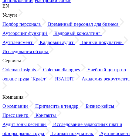
использования
Настройки cookie
EN
Услуги
Подбор персонала
Временный персонал для бизнеса
Аутсорсинг функций
Кадровый консалтинг
Аутплейсмент
Кадровый аудит
Тайный покупатель
Исследования обзоры
Сервисы
Coleman Insights
Coleman dialogues
Учебный центр по
охране труда "Крафт"
ЯЗАНЯТ
Академия рекрутмента
Компания
О компании
Пригласить в тендер
Бизнес-кейсы
Пресс центр
Контакты
Аудит зоны ресепшн
Исследование заработных плат
и
обзоры
рынка труда
Тайный покупатель
Аутплейсмент