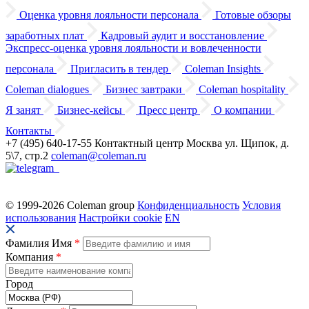
Оценка уровня лояльности персонала
Готовые обзоры
заработных плат
Кадровый аудит
и восстановление
Экспресс-оценка уровня лояльности
и вовлеченности
персонала
Пригласить в тендер
Coleman Insights
Coleman dialogues
Бизнес завтраки
Coleman hospitality
Я занят
Бизнес-кейсы
Пресс центр
О компании
Контакты
+7 (495) 640-17-55
Контактный центр
Москва
ул. Щипок, д.
5\7, стр.2
coleman@coleman.ru
© 1999-2026 Coleman group
Конфиденциальность
Условия
использования
Настройки cookie
EN
Фамилия Имя
*
Компания
*
Город