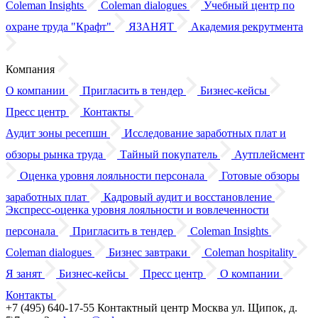
Coleman Insights
Coleman dialogues
Учебный центр по
охране труда "Крафт"
ЯЗАНЯТ
Академия рекрутмента
Компания
О компании
Пригласить в тендер
Бизнес-кейсы
Пресс центр
Контакты
Аудит зоны ресепшн
Исследование заработных плат
и
обзоры
рынка труда
Тайный покупатель
Аутплейсмент
Оценка уровня лояльности персонала
Готовые обзоры
заработных плат
Кадровый аудит
и восстановление
Экспресс-оценка уровня лояльности
и вовлеченности
персонала
Пригласить в тендер
Coleman Insights
Coleman dialogues
Бизнес завтраки
Coleman hospitality
Я занят
Бизнес-кейсы
Пресс центр
О компании
Контакты
+7 (495) 640-17-55
Контактный центр
Москва
ул. Щипок, д.