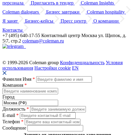
персонала
Пригласить в тендер
Coleman Insights
Coleman dialogues
Бизнес завтраки
Coleman hospitality
Я занят
Бизнес-кейсы
Пресс центр
О компании
Контакты
+7 (495) 640-17-55
Контактный центр
Москва
ул. Щипок, д.
5\7, стр.2
coleman@coleman.ru
© 1999-2026 Coleman group
Конфиденциальность
Условия
использования
Настройки cookie
EN
Фамилия Имя
*
Компания
*
Город
Должность
*
E-mail
*
Телефон
*
Сообщение
Защита от автоматического заполнения