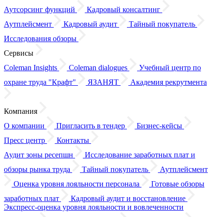
Аутсорсинг функций
Кадровый консалтинг
Аутплейсмент
Кадровый аудит
Тайный покупатель
Исследования обзоры
Сервисы
Coleman Insights
Coleman dialogues
Учебный центр по
охране труда "Крафт"
ЯЗАНЯТ
Академия рекрутмента
Компания
О компании
Пригласить в тендер
Бизнес-кейсы
Пресс центр
Контакты
Аудит зоны ресепшн
Исследование заработных плат
и
обзоры
рынка труда
Тайный покупатель
Аутплейсмент
Оценка уровня лояльности персонала
Готовые обзоры
заработных плат
Кадровый аудит
и восстановление
Экспресс-оценка уровня лояльности
и вовлеченности