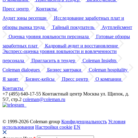
Пресс центр
Контакты
Аудит зоны ресепшн
Исследование заработных плат
и
обзоры
рынка труда
Тайный покупатель
Аутплейсмент
Оценка уровня лояльности персонала
Готовые обзоры
заработных плат
Кадровый аудит
и восстановление
Экспресс-оценка уровня лояльности
и вовлеченности
персонала
Пригласить в тендер
Coleman Insights
Coleman dialogues
Бизнес завтраки
Coleman hospitality
Я занят
Бизнес-кейсы
Пресс центр
О компании
Контакты
+7 (495) 640-17-55
Контактный центр
Москва
ул. Щипок, д.
5\7, стр.2
coleman@coleman.ru
© 1999-2026 Coleman group
Конфиденциальность
Условия
использования
Настройки cookie
EN