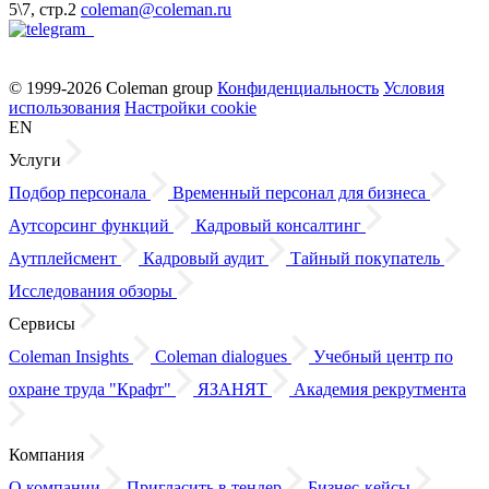
5\7, стр.2
coleman@coleman.ru
© 1999-2026 Coleman group
Конфиденциальность
Условия
использования
Настройки cookie
EN
Услуги
Подбор персонала
Временный персонал для бизнеса
Аутсорсинг функций
Кадровый консалтинг
Аутплейсмент
Кадровый аудит
Тайный покупатель
Исследования обзоры
Сервисы
Coleman Insights
Coleman dialogues
Учебный центр по
охране труда "Крафт"
ЯЗАНЯТ
Академия рекрутмента
Компания
О компании
Пригласить в тендер
Бизнес-кейсы