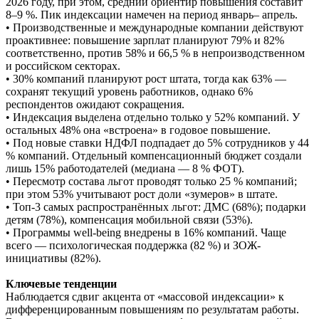
2026 году, при этом, средний ориентир повышения составит
8–9 %. Пик индексации намечен на период январь– апрель.
• Производственные и международные компании действуют
проактивнее: повышение зарплат планируют 79% и 82%
соответственно, против 58% и 66,5 % в непроизводственном
и российском секторах.
• 30% компаний планируют рост штата, тогда как 63% —
сохранят текущий уровень работников, однако 6%
респондентов ожидают сокращения.
• Индексация выделена отдельно только у 52% компаний. У
остальных 48% она «встроена» в годовое повышение.
• Под новые ставки НДФЛ подпадает до 5% сотрудников у 44
% компаний. Отдельный компенсационный бюджет создали
лишь 15% работодателей (медиана — 8 % ФОТ).
• Пересмотр состава льгот проводят только 25 % компаний;
при этом 53% учитывают рост доли «зумеров» в штате.
• Топ-3 самых распространённых льгот: ДМС (68%); подарки
детям (78%), компенсация мобильной связи (53%).
• Программы well-being внедрены в 16% компаний. Чаще
всего — психологическая поддержка (82 %) и ЗОЖ-
инициативы (82%).
Ключевые тенденции
Наблюдается сдвиг акцента от «массовой индексации» к
дифференцированным повышениям по результатам работы.