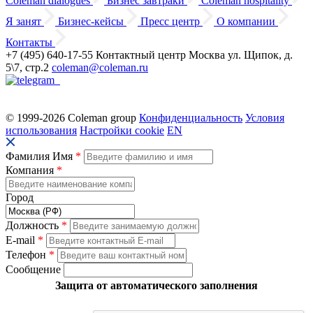
Coleman dialogues
Бизнес завтраки
Coleman hospitality
Я занят
Бизнес-кейсы
Пресс центр
О компании
Контакты
+7 (495) 640-17-55
Контактный центр
Москва
ул. Щипок, д.
5\7, стр.2
coleman@coleman.ru
© 1999-2026 Coleman group
Конфиденциальность
Условия
использования
Настройки cookie
EN
Фамилия Имя
*
Компания
*
Город
Должность
*
E-mail
*
Телефон
*
Сообщение
Защита от автоматического заполнения