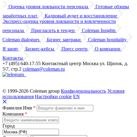
Оценка уровня лояльности персонала
Готовые обзоры
заработных плат
Кадровый аудит
и восстановление
Экспресс-оценка уровня лояльности
и вовлеченности
персонала
Пригласить в тендер
Coleman Insights
Coleman dialogues
Бизнес завтраки
Coleman hospitality
Я занят
Бизнес-кейсы
Пресс центр
О компании
Контакты
+7 (495) 640-17-55
Контактный центр
Москва
ул. Щипок, д.
5\7, стр.2
coleman@coleman.ru
© 1999-2026 Coleman group
Конфиденциальность
Условия
использования
Настройки cookie
EN
Фамилия Имя
*
Компания
*
Город