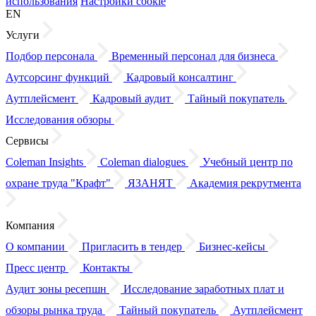
использования
Настройки cookie
EN
Услуги
Подбор персонала
Временный персонал для бизнеса
Аутсорсинг функций
Кадровый консалтинг
Аутплейсмент
Кадровый аудит
Тайный покупатель
Исследования обзоры
Сервисы
Coleman Insights
Coleman dialogues
Учебный центр по
охране труда "Крафт"
ЯЗАНЯТ
Академия рекрутмента
Компания
О компании
Пригласить в тендер
Бизнес-кейсы
Пресс центр
Контакты
Аудит зоны ресепшн
Исследование заработных плат
и
обзоры
рынка труда
Тайный покупатель
Аутплейсмент