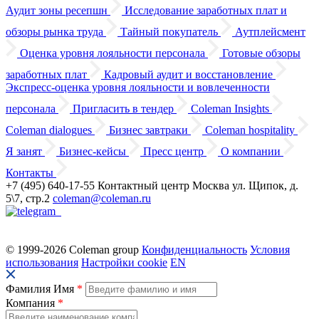
Аудит зоны ресепшн
Исследование заработных плат
и
обзоры
рынка труда
Тайный покупатель
Аутплейсмент
Оценка уровня лояльности персонала
Готовые обзоры
заработных плат
Кадровый аудит
и восстановление
Экспресс-оценка уровня лояльности
и вовлеченности
персонала
Пригласить в тендер
Coleman Insights
Coleman dialogues
Бизнес завтраки
Coleman hospitality
Я занят
Бизнес-кейсы
Пресс центр
О компании
Контакты
+7 (495) 640-17-55
Контактный центр
Москва
ул. Щипок, д.
5\7, стр.2
coleman@coleman.ru
© 1999-2026 Coleman group
Конфиденциальность
Условия
использования
Настройки cookie
EN
Фамилия Имя
*
Компания
*