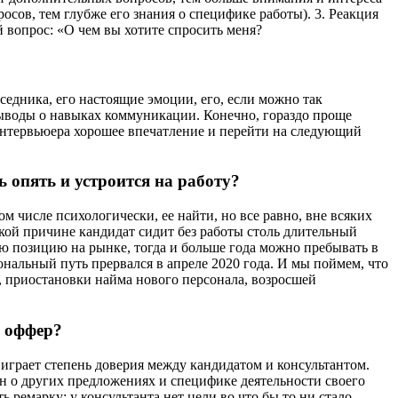
осов, тем глубже его знания о специфике работы). 3. Реакция
вопрос: «О чем вы хотите спросить меня?
седника, его настоящие эмоции, его, если можно так
 выводы о навыках коммуникации. Конечно, гораздо проще
 интервьюера хорошее впечатление и перейти на следующий
ть опять и устроится на работу?
ом числе психологически, ее найти, но все равно, вне всяких
акой причине кандидат сидит без работы столь длительный
ю позицию на рынке, тогда и больше года можно пребывать в
нальный путь прервался в апреле 2020 года. И мы поймем, что
а, приостановки найма нового персонала, возросшей
ь оффер?
т играет степень доверия между кандидатом и консультантом.
н о других предложениях и специфике деятельности своего
 ремарку: у консультанта нет цели во что бы то ни стало