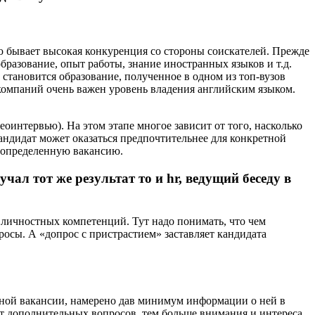
 бывает высокая конкуренция со стороны соискателей. Прежде
бразование, опыт работы, знание иностранных языков и т.д.
становится образование, полученное в одном из топ-вузов
омпаний очень важен уровень владения английским языком.
оинтервью). На этом этапе многое зависит от того, насколько
андидат может оказаться предпочтительнее для конкретной
 определенную вакансию.
учал тот же результат то и hr, ведущий беседу в
и личностных компетенций. Тут надо понимать, что чем
росы. А «допрос с пристрастием» заставляет кандидата
етной вакансии, намерено дав минимум информации о ней в
ет дополнительных вопросов, тем больше внимания и интереса