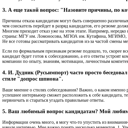
3. А еще такой вопрос: "Назовите причины, по 
Причины отказа кандидатам могут быть совершенно различным
чем соискатель перейдет в разряд кандидатов, его резюме дол
Многим приходит отказ уже на этом этапе. Например, нередко
страны: МГУ им. Ломоносова, МГЮА им. Кутафина, МГИМО, пл
Не все готовы рассматривать кандидатов из-за частой смены ме
Если по формальным признакам резюме подошло, то, скорее всег
кандидат будет готов к собеседованию, а его ответы устроят 
компании по опыту, знаниям, мотивации, личностным компете
4. И. Дудник (Русьимпорт) часто просто беседовал 
стиле "допрос шпиона".
Ваше мнение о стилях собеседования? Важно, о каком именно р
успешнее интервьюер сможет расположить к себе кандидата, те
нервничать и стараться угадать правильные ответы.
5. Ваш любимый вопрос кандидатам? Мой любимы
Информации очень много, я могу что-то упустить из внимания»
начале интервью. Мне важно понять несколько моментов. 1. Ур