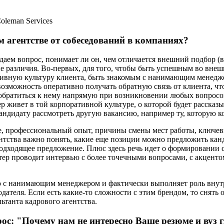
oleman Services
м агентстве от собеседований в компаниях?
даем вопрос, понимает ли он, чем отличается внешний подбор (в
 различия. Во-первых, для того, чтобы быть успешным во внешн
тивную культуру клиента, быть знакомым с нанимающим менедже
возможность оперативно получать обратную связь от клиента, ч
ратиться к нему напрямую при возникновении любых вопросов, 
 живет в той корпоративной культуре, о которой будет рассказы
андидату рассмотреть другую вакансию, например ту, которую к
е, профессиональный опыт, причины смены мест работы, ключевы
тства важно понять, какие еще позиции можно предложить канди
подходящее предложение. Плюс здесь речь идет о формировании 
утер проводит интервью с более точечными вопросами, с акцент
ю с нанимающим менеджером и фактически выполняет роль внутр
дателя. Если есть какие-то сложности с этим брендом, то снять
ьтанта кадрового агентства.
прос: "Почему нам не интересно Ваше резюме и вуз 