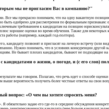
которым мы не пригласим Вас в компанию?"
и. Все мы прекрасно понимаем, что на одну вакантную позицию
жно быть одобрено для рассмотрения по формальным признакам: о
 ключевым требованием к кандидатам на позицию юрисконсульта 
юс хорошие оценки во время обучения. Также для некоторых к
ста работы (например, каждый год-полтора).
о, кандидату позвонят и пригласят на личную встречу (или виде
компанию. Нужно понимать, что в условиях конкуренции другой к
нциям. Не бывает плохих кандидатов, бывают не подходящие на
с кандидатами о жизни, о погоде, и (с его слов) пол
езультате мы говорим. Полагаю, что речь идет о способе оценк
м выше вероятность получить более честные ответы на свои воп
й вопрос: «О чем вы хотите спросить меня?
. Я обязательно задаю его где-то в середине обсуждения конкр
овень заинтересованности кандидата (чем больше кандидат зада