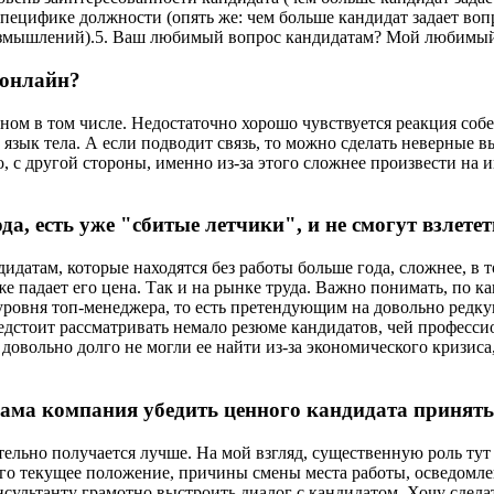
специфике должности (опять же: чем больше кандидат задает вопр
размышлений).5. Ваш любимый вопрос кандидатам? Мой любимый 
и онлайн?
ном в том числе. Недостаточно хорошо чувствуется реакция собе
ь язык тела. А если подводит связь, то можно сделать неверные
о, с другой стороны, именно из-за этого сложнее произвести на
ода, есть уже "сбитые летчики", и не смогут взлете
идатам, которые находятся без работы больше года, сложнее, в т
е падает его цена. Так и на рынке труда. Важно понимать, по к
уровня топ-менеджера, то есть претендующим на довольно редку
дстоит рассматривать немало резюме кандидатов, чей профессио
 довольно долго не могли ее найти из-за экономического кризис
 сама компания убедить ценного кандидата принят
ительно получается лучше. На мой взгляд, существенную роль ту
го текущее положение, причины смены места работы, осведомле
сультанту грамотно выстроить диалог с кандидатом. Хочу сделать