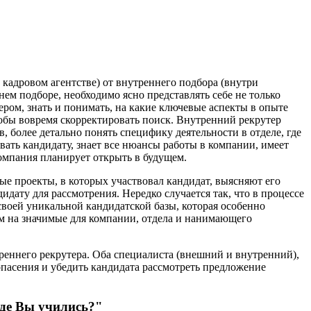
 кадровом агентстве) от внутреннего подбора (внутри
ем подборе, необходимо ясно представлять себе не только
ром, знать и понимать, на какие ключевые аспекты в опыте
тобы вовремя скорректировать поиск. Внутренний рекрутер
более детально понять специфику деятельности в отделе, где
вать кандидату, знает все нюансы работы в компании, имеет
омпания планирует открыть в будущем.
е проекты, в которых участвовал кандидат, выясняют его
дату для рассмотрения. Нередко случается так, что в процессе
своей уникальной кандидатской базы, которая особенно
ом на значимые для компании, отдела и нанимающего
еннего рекрутера. Оба специалиста (внешний и внутренний),
 опасения и убедить кандидата рассмотреть предложение
где Вы учились?"