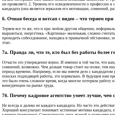
он проявляет). 2. Уровень его осведомленности о профессии и 
кандидата (она является зеркалом его мотивации, сомнений, 
6. Очная беседа и вотсап с видео – что теряем пр
Теряем все то же, что и при любом другом общении, неформаль
выразиться, энергетика. «Картинка» маленькая, сложно считат
проходить собеседование, находясь в привычной обстановке, н
этап.
7а. Правда ли, что те, кто был без работы более г
Отчасти это утверждение верно. И именно в той части, что канд
сомнений, возможно. Чем дольше товар стоит на полке, тем ниж
период времени. Например, если мы имеем дело с кандидатом 
поисках подходящей работы, это нормально. В будущем нам пре
это было очень сложное время, когда многие потеряли работу и
конкуренции на рынке труда.
7б. Почему кадровое агентство умеет лучше, чем
Не всегда и далеко не каждого кандидата. Но часто это действ
Хороший консультант понимает истинные мотивы кандидата, е
клиента (компании). Совокупность этих знаний и позволяет кон