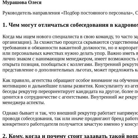
Мурашова Олеся
Руководитель направления «Подбор постоянного персонала», C
1. Чем могут отличаться собеседования в кадрово
Когда мы ищем нового специалиста в свою команду, то часто за
организации). За схожестью процесса скрываются существенные
требования и обязанности вакантной должности, но и корпора
или персональных качествах нужно делать упор. Важно иметь 
лично знаком с нанимающим менеджером, имеет возможность об
открыта позиция, пообщаться с коллегами. Внутренний рекрутер
представление о дополнительных льготах, может предложить к
Как правило, агентства обращают особое внимание на обучени
мотивацию и дальнейшие планы развития. Консультанту из аген
беседы рекрутер переориентирует кандидата на другое, более 
ценится в сотрудничестве с агентствами. Внутренний же рекр
менеджера аспекты.
Однако бывает и так, что внешний рекрутер работает напряму
проводя собеседования, так или иначе продвигают бренд работо
конкретного работодателя получается зачастую именно у консул
2. Кому, когда и почему стоит задавать такой во