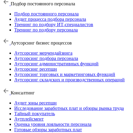
Подбор постоянного персонала
Подбор постоянного персонала
Аудит процесса подбора персонала
Тренинг по подбору ИТ-специалистов
Тренинг по подбору персонала
Аутсорсинг бизнес процессов
Аутсорсинг мерчендайзинга
Аутсорсинг подбора персонала
Аутсорсинг административных функций
Аутсорсинг ресепшн
Аутсорсинг торговых и маркетинговых функций
Аутсорсинг складских и производственных операций
Консалтинг
Аудит зоны ресепшн
Исследование заработных плат и обзоры рынка труда
Тайный покупатель
Аутплейсмент
Оценка уровня лояльности персонала
Готовые обзоры заработных плат