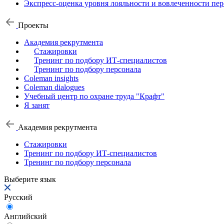
Экспресс-оценка уровня лояльности и вовлеченности пер
Проекты
Академия рекрутмента
Стажировки
Тренинг по подбору ИТ-специалистов
Тренинг по подбору персонала
Coleman insights
Coleman dialogues
Учебный центр по охране труда "Крафт"
Я занят
Академия рекрутмента
Стажировки
Тренинг по подбору ИТ-специалистов
Тренинг по подбору персонала
Выберите язык
Русский
Английский