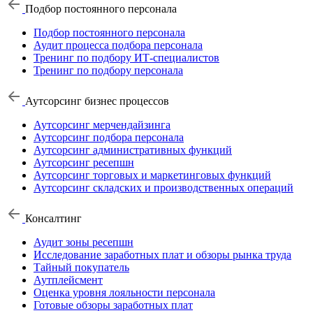
Подбор постоянного персонала
Подбор постоянного персонала
Аудит процесса подбора персонала
Тренинг по подбору ИТ-специалистов
Тренинг по подбору персонала
Аутсорсинг бизнес процессов
Аутсорсинг мерчендайзинга
Аутсорсинг подбора персонала
Аутсорсинг административных функций
Аутсорсинг ресепшн
Аутсорсинг торговых и маркетинговых функций
Аутсорсинг складских и производственных операций
Консалтинг
Аудит зоны ресепшн
Исследование заработных плат и обзоры рынка труда
Тайный покупатель
Аутплейсмент
Оценка уровня лояльности персонала
Готовые обзоры заработных плат