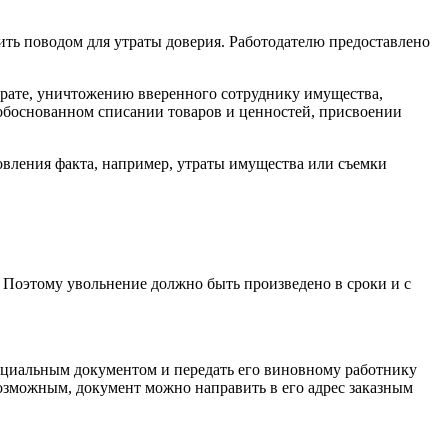
ть поводом для утраты доверия. Работодателю предоставлено
утрате, уничтожению вверенного сотруднику имущества,
еобоснованном списании товаров и ценностей, присвоении
новления факта, например, утраты имущества или съемки
 Поэтому увольнение должно быть произведено в сроки и с
ециальным документом и передать его виновному работнику
возможным, документ можно направить в его адрес заказным