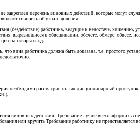
е закреплен перечень виновных действий, которые могут служи
зволяют говорить об утрате доверия.
твия (бездействие) работника, ведущие к недостаче, хищению, 
вия, выразившиеся в обвешивании, обсчете, обмере, обвесе, н
ен на товары и т.д.
, что вина работника должна быть доказана, т.е. простого уста
 недостаточно.
ерия необходимо рассматривать как дисциплинарный проступок.
и!).
ения виновных действий. Требование лучше всего оформить сп
ебования или вручить Требование работнику не представляется 