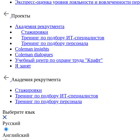
Экспресс-оценка уровня лояльности и вовлеченности пер
Проекты
Академия рекрутмента
Стажировки
Тренинг по подбору ИТ-специалистов
Тренинг по подбору персонала
Coleman insights
Coleman dialogues
Учебный центр по охране труда "Крафт"
Я занят
Академия рекрутмента
Стажировки
Тренинг по подбору ИТ-специалистов
Тренинг по подбору персонала
Выберите язык
Русский
Английский