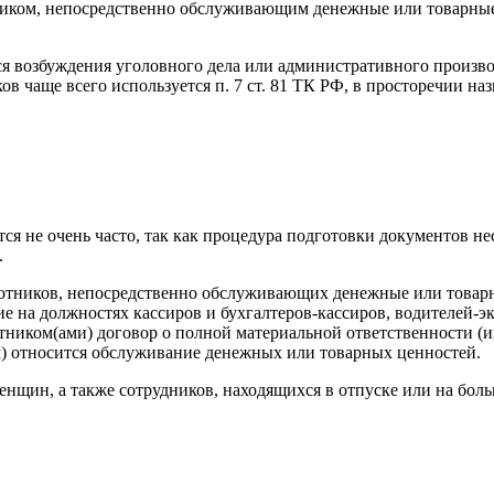
иком, непосредственно обслуживающим денежные или товарные ц
я возбуждения уголовного дела или административного производ
в чаще всего используется п. 7 ст. 81 ТК РФ, в просторечии на
ся не очень часто, так как процедура подготовки документов не
.
аботников, непосредственно обслуживающих денежные или товарн
ие на должностях кассиров и бухгалтеров-кассиров, водителей-э
тником(ами) договор о полной материальной ответственности (и
) относится обслуживание денежных или товарных ценностей.
щин, а также сотрудников, находящихся в отпуске или на боль