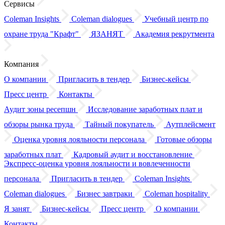
Сервисы
Coleman Insights
Coleman dialogues
Учебный центр по
охране труда "Крафт"
ЯЗАНЯТ
Академия рекрутмента
Компания
О компании
Пригласить в тендер
Бизнес-кейсы
Пресс центр
Контакты
Аудит зоны ресепшн
Исследование заработных плат
и
обзоры
рынка труда
Тайный покупатель
Аутплейсмент
Оценка уровня лояльности персонала
Готовые обзоры
заработных плат
Кадровый аудит
и восстановление
Экспресс-оценка уровня лояльности
и вовлеченности
персонала
Пригласить в тендер
Coleman Insights
Coleman dialogues
Бизнес завтраки
Coleman hospitality
Я занят
Бизнес-кейсы
Пресс центр
О компании
Контакты