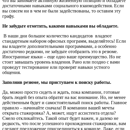
что вы занимаете активную жизненную позицию и обладаете
достаточными навыками социального взаимодействия. Если
вы совсем ни в чем не были задействованы, то оставим эту
графу.
Не забудьте отметить, какими навыками вы обладаете.
В наши дни большое количество кандидатов владеют
стандартным набором офисных программ, выделяйтесь! Если
вы владеете дополнительными программами, а особенно
достаточно редкими, не забудьте отобразить это в резюме.
Иностранные языки – еще одно ваше преимущество. Но не
стоит завышать уровень владения. Рано или поздно с вами
проведут тестирование или проверят навыки устного
общения.
Заполнив резюме, мы приступаем к поиску работы.
Да, можно просто сидеть и ждать, пока компании, готовые
брать людей без опыта обратят на вас внимание. Но, не менее
действенным будет и самостоятельный поиск работы. Главное
правило – начинайте сначала! В компании вашей мечты
открыта стажировка? А, может, ищут ассистента отдела?
Смело откликайтесь. Такой опыт будет важен, и далеко не
редкость, что после успешного прохождения стажировки, вам
сделают предложение присоединиться к команде. Даже, если