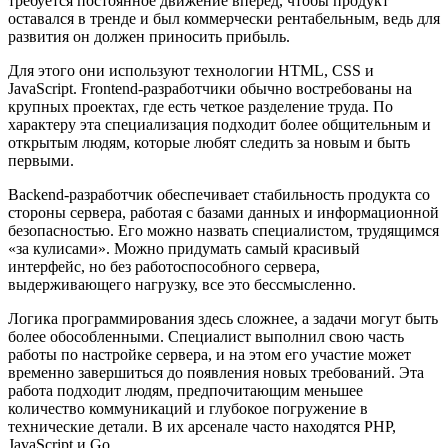
требуется постоянное движение вперед, чтобы продукт
оставался в тренде и был коммерчески рентабельным, ведь для
развития он должен приносить прибыль.
Для этого они используют технологии HTML, CSS и
JavaScript. Frontend-разработчики обычно востребованы на
крупных проектах, где есть четкое разделение труда. По
характеру эта специализация подходит более общительным и
открытым людям, которые любят следить за новым и быть
первыми.
Backend-разработчик обеспечивает стабильность продукта со
стороны сервера, работая с базами данных и информационной
безопасностью. Его можно назвать специалистом, трудящимся
«за кулисами». Можно придумать самый красивый
интерфейс, но без работоспособного сервера,
выдерживающего нагрузку, все это бессмысленно.
Логика программирования здесь сложнее, а задачи могут быть
более обособленными. Специалист выполнил свою часть
работы по настройке сервера, и на этом его участие может
временно завершиться до появления новых требований. Эта
работа подходит людям, предпочитающим меньшее
количество коммуникаций и глубокое погружение в
технические детали. В их арсенале часто находятся PHP,
JavaScript и Go.