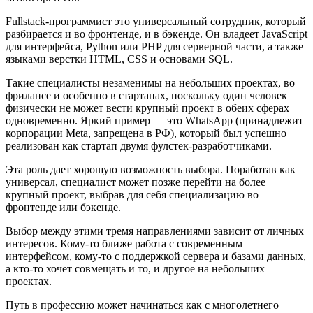
Fullstack-программист это универсальный сотрудник, который
разбирается и во фронтенде, и в бэкенде. Он владеет JavaScript
для интерфейса, Python или PHP для серверной части, а также
языками верстки HTML, CSS и основами SQL.
Такие специалисты незаменимы на небольших проектах, во
фрилансе и особенно в стартапах, поскольку один человек
физически не может вести крупный проект в обеих сферах
одновременно. Яркий пример — это WhatsApp (принадлежит
корпорации Meta, запрещена в РФ), который был успешно
реализован как стартап двумя фулстек-разработчиками.
Эта роль дает хорошую возможность выбора. Поработав как
универсал, специалист может позже перейти на более
крупный проект, выбрав для себя специализацию во
фронтенде или бэкенде.
Выбор между этими тремя направлениями зависит от личных
интересов. Кому-то ближе работа с современным
интерфейсом, кому-то с поддержкой сервера и базами данных,
а кто-то хочет совмещать и то, и другое на небольших
проектах.
Путь в профессию может начинаться как с многолетнего