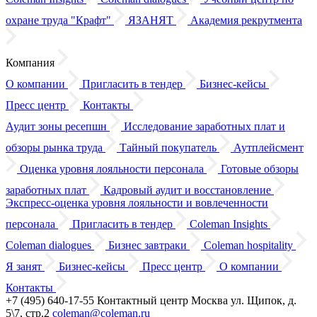
охране труда "Крафт"
ЯЗАНЯТ
Академия рекрутмента
Компания
О компании
Пригласить в тендер
Бизнес-кейсы
Пресс центр
Контакты
Аудит зоны ресепшн
Исследование заработных плат
и
обзоры
рынка труда
Тайный покупатель
Аутплейсмент
Оценка уровня лояльности персонала
Готовые обзоры
заработных плат
Кадровый аудит
и восстановление
Экспресс-оценка уровня лояльности
и вовлеченности
персонала
Пригласить в тендер
Coleman Insights
Coleman dialogues
Бизнес завтраки
Coleman hospitality
Я занят
Бизнес-кейсы
Пресс центр
О компании
Контакты
+7 (495) 640-17-55
Контактный центр
Москва
ул. Щипок, д.
5\7, стр.2
coleman@coleman.ru