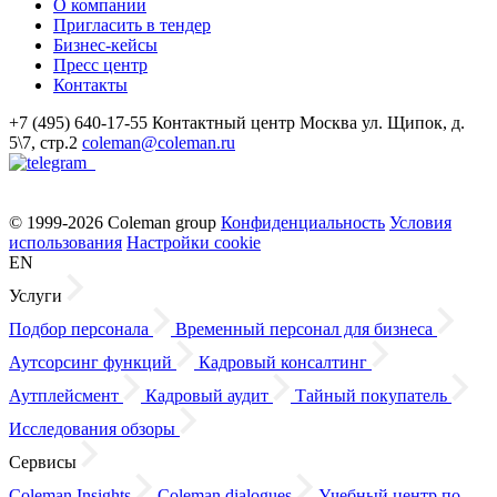
О компании
Пригласить в тендер
Бизнес-кейсы
Пресс центр
Контакты
+7 (495) 640-17-55
Контактный центр
Москва
ул. Щипок, д.
5\7, стр.2
coleman@coleman.ru
© 1999-2026 Coleman group
Конфиденциальность
Условия
использования
Настройки cookie
EN
Услуги
Подбор персонала
Временный персонал для бизнеса
Аутсорсинг функций
Кадровый консалтинг
Аутплейсмент
Кадровый аудит
Тайный покупатель
Исследования обзоры
Сервисы
Coleman Insights
Coleman dialogues
Учебный центр по