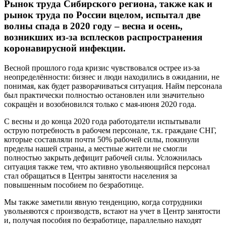
Рынок труда Сибирского региона, также как и
рынок труда по России вцелом, испытал две
волны спада в 2020 году – весна и осень,
возникших из-за всплесков распространения
коронавирусной инфекции.
Весной прошлого года кризис чувствовался острее из-за
неопределённости: бизнес и люди находились в ожидании, не
понимая, как будет разворачиваться ситуация. Найм персонала
был практически полностью остановлен или значительно
сокращён и возобновился только с мая-июня 2020 года.
С весны и до конца 2020 года работодатели испытывали
острую потребность в рабочем персонале, т.к. граждане СНГ,
которые составляли почти 50% рабочей силы, покинули
пределы нашей страны, а местные жители не смогли
полностью закрыть дефицит рабочей силы. Усложнилась
ситуация также тем, что активно увольняющийся персонал
стал обращаться в Центры занятости населения за
повышенным пособием по безработице.
Мы также заметили явную тенденцию, когда сотрудники
увольняются с производств, встают на учет в Центр занятости
и, получая пособия по безработице, параллельно находят