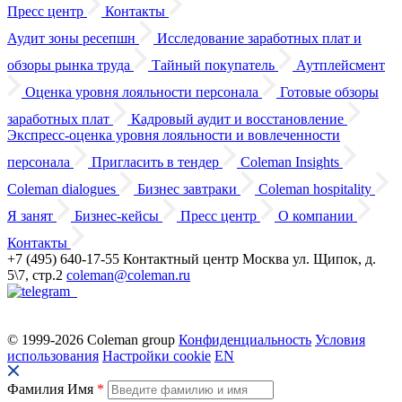
Пресс центр
Контакты
Аудит зоны ресепшн
Исследование заработных плат
и
обзоры
рынка труда
Тайный покупатель
Аутплейсмент
Оценка уровня лояльности персонала
Готовые обзоры
заработных плат
Кадровый аудит
и восстановление
Экспресс-оценка уровня лояльности
и вовлеченности
персонала
Пригласить в тендер
Coleman Insights
Coleman dialogues
Бизнес завтраки
Coleman hospitality
Я занят
Бизнес-кейсы
Пресс центр
О компании
Контакты
+7 (495) 640-17-55
Контактный центр
Москва
ул. Щипок, д.
5\7, стр.2
coleman@coleman.ru
© 1999-2026 Coleman group
Конфиденциальность
Условия
использования
Настройки cookie
EN
Фамилия Имя
*