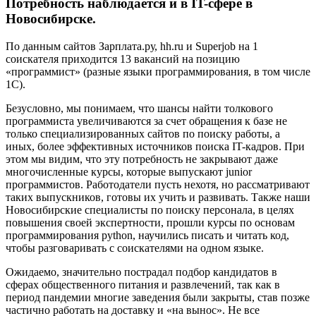
Потребность наблюдается и в IT-сфере в
Новосибирске.
По данным сайтов Зарплата.ру, hh.ru и Superjob на 1
соискателя приходится 13 вакансий на позицию
«программист» (разные языки программирования, в том числе
1С).
Безусловно, мы понимаем, что шансы найти толкового
программиста увеличиваются за счет обращения к базе не
только специализированных сайтов по поиску работы, а
иных, более эффективных источников поиска IT-кадров. При
этом мы видим, что эту потребность не закрывают даже
многочисленные курсы, которые выпускают junior
программистов. Работодатели пусть нехотя, но рассматривают
таких выпускников, готовы их учить и развивать. Также наши
Новосибирские специалисты по поиску персонала, в целях
повышения своей экспертности, прошли курсы по основам
программирования python, научились писать и читать код,
чтобы разговаривать с соискателями на одном языке.
Ожидаемо, значительно пострадал подбор кандидатов в
сферах общественного питания и развлечений, так как в
период пандемии многие заведения были закрыты, став позже
частично работать на доставку и «на вынос». Не все