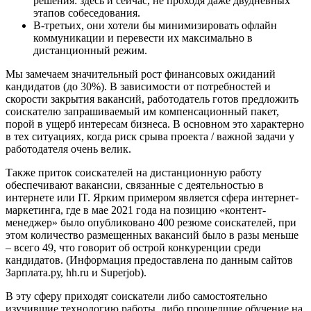
решения: здесь и сейчас, не проходя даже двудневных
этапов собеседования.
В-третьих, они хотели бы минимизировать офлайн
коммуникации и перевести их максимально в
дистанционный режим.
Мы замечаем значительный рост финансовых ожиданий
кандидатов (до 30%). В зависимости от потребностей и
скорости закрытия вакансий, работодатель готов предложить
соискателю запрашиваемый им компенсационный пакет,
порой в ущерб интересам бизнеса. В основном это характерно
в тех ситуациях, когда риск срыва проекта / важной задачи у
работодателя очень велик.
Также приток соискателей на дистанционную работу
обеспечивают вакансии, связанные с деятельностью в
интернете или IT. Ярким примером является сфера интернет-
маркетинга, где в мае 2021 года на позицию «контент-
менеджер» было опубликовано 400 резюме соискателей, при
этом количество размещенных вакансий было в разы меньше
– всего 49, что говорит об острой конкуренции среди
кандидатов. (Информация предоставлена по данным сайтов
Зарплата.ру, hh.ru и Superjob).
В эту сферу приходят соискатели либо самостоятельно
изучившие технологию работы, либо прошедшие обучение на