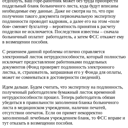
отдохнуть, ваш горе-работник может без труда приобрести
поддельный бланк больничного листа, куда будут вписаны
необходимые ему данные. Даже не смотря на то, что при
получении такого документа первоначальную экспертизу
подлинности проводит кадровик, а далее его на этом «поле
боя» сменяет бухгалтер – вероятность принятия к расчету
подделки не исключается. Последствия известны – сначала
больничный оплатит работодатель, а затем ФСС откажет ему
в возмещении пособия.
С решением данной проблемы отлично справляется
электронный листок нетрудоспособности, который полностью
исключает предоставление работниками поддельных
документов (Фонд проверяет подлинность электронного
листка, и, страхователь, запрашивая его у Фонда для оплаты,
может не сомневаться в достоверности сведений).
Идем дальше. Будем считать, что экспертизу на подлинность,
полученный работодателем бумажный листок временной
нетрудоспособности прошел. Теперь работодатель обязан
убедиться в правильности заполнения бланка больничного
листа в медицинском учреждении, наличии печатей,
отсутствии опечаток. Если он примет некорректно
заполненный лечебным учреждением бланк, то ФСС вправе и
тут отказать в возмещении пособия.