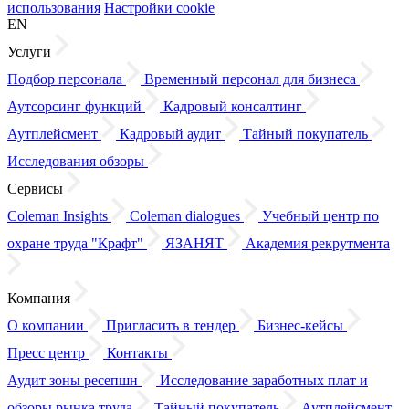
использования
Настройки cookie
EN
Услуги
Подбор персонала
Временный персонал для бизнеса
Аутсорсинг функций
Кадровый консалтинг
Аутплейсмент
Кадровый аудит
Тайный покупатель
Исследования обзоры
Сервисы
Coleman Insights
Coleman dialogues
Учебный центр по
охране труда "Крафт"
ЯЗАНЯТ
Академия рекрутмента
Компания
О компании
Пригласить в тендер
Бизнес-кейсы
Пресс центр
Контакты
Аудит зоны ресепшн
Исследование заработных плат
и
обзоры
рынка труда
Тайный покупатель
Аутплейсмент