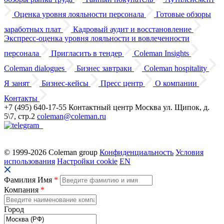
Оценка уровня лояльности персонала
Готовые обзоры
заработных плат
Кадровый аудит
и восстановление
Экспресс-оценка уровня лояльности
и вовлеченности
персонала
Пригласить в тендер
Coleman Insights
Coleman dialogues
Бизнес завтраки
Coleman hospitality
Я занят
Бизнес-кейсы
Пресс центр
О компании
Контакты
+7 (495) 640-17-55
Контактный центр
Москва
ул. Щипок, д.
5\7, стр.2
coleman@coleman.ru
© 1999-2026 Coleman group
Конфиденциальность
Условия
использования
Настройки cookie
EN
Фамилия Имя
*
Компания
*
Город