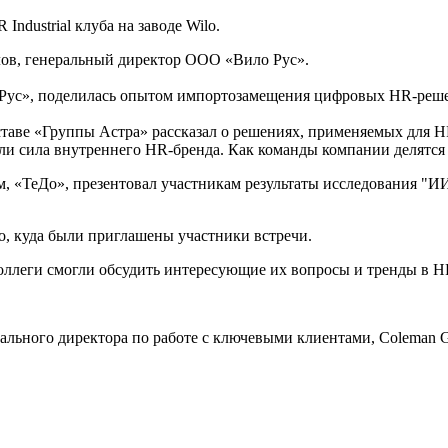
Industrial клуба на заводе Wilo.
ов, генеральный директор ООО «Вило Рус».
 Рус», поделилась опытом импортозамещения цифровых HR-реше
ставе «Группы Астра» рассказал о решениях, применяемых для H
или сила внутреннего HR-бренда. Как команды компании делятся
, «ТеДо», презентовал участникам результаты исследования "И
o, куда были приглашены участники встречи.
коллеги смогли обсудить интересующие их вопросы и тренды в H
ального директора по работе с ключевыми клиентами, Coleman G