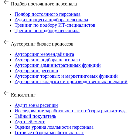
Подбор постоянного персонала
Подбор постоянного персонала
Аудит процесса подбора персонала
Тренинг по подбору ИТ-специалистов
Тренинг по подбору персонала
Аутсорсинг бизнес процессов
Аутсорсинг мерчендайзинга
Аутсорсинг подбора персонала
Аутсорсинг административных функций
Аутсорсинг ресепшн
Аутсорсинг торговых и маркетинговых функций
Аутсорсинг складских и производственных операций
Консалтинг
Аудит зоны ресепшн
Исследование заработных плат и обзоры рынка труда
Тайный покупатель
Аутплейсмент
Оценка уровня лояльности персонала
Готовые обзоры заработных плат