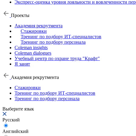
Экспресс-оценка уровня лояльности и вовлеченности пер
Проекты
Академия рекрутмента
Стажировки
Тренинг по подбору ИТ-специалистов
Тренинг по подбору персонала
Coleman insights
Coleman dialogues
Учебный центр по охране труда "Крафт"
Я занят
Академия рекрутмента
Стажировки
Тренинг по подбору ИТ-специалистов
Тренинг по подбору персонала
Выберите язык
Русский
Английский